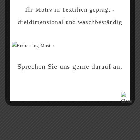
Ihr Motiv in Textilien geprägt -
BE SAFE. BE RESPONSIBLE. BE
dreidimensional und waschbeständig
UNITED.
Zur Kollektion
Sprechen Sie uns gerne darauf an.